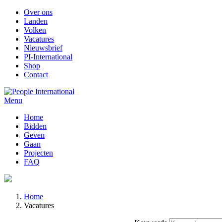
Over ons
Landen
Volken
Vacatures
Nieuwsbrief
PI-International
Shop
Contact
Menu
Home
Bidden
Geven
Gaan
Projecten
FAQ
Home
Vacatures